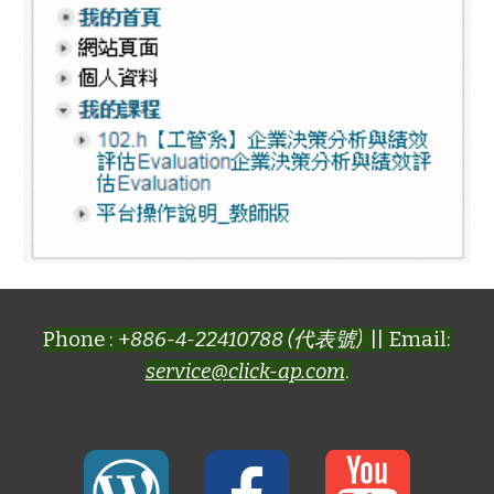
Phone : +
886-4-22410788 (代表號)
|| Email:
service@click-ap.com
.