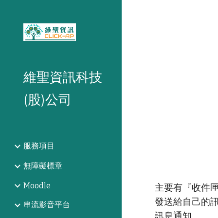
Sk
維聖資訊科技
(股)公司
服務項目
無障礙標章
Moodle
主要有『收件
發送給自己的
串流影音平台
訊息通知。 