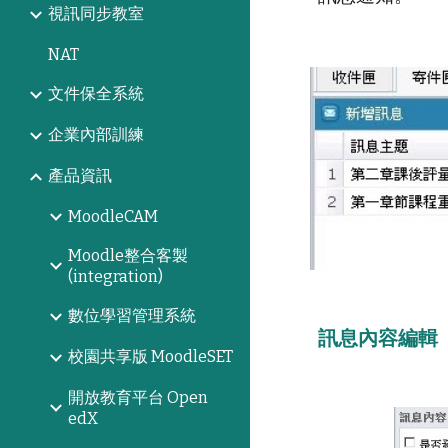
視訊同步教室
NAT
文件保全系統
企業內部訓練
產品資訊
MoodleCAM
Moodle整合客製
(integration)
數位學習管理系統
訊息內容編輯
校園共享版 MoodleSET
開放教育平台 Open
edX