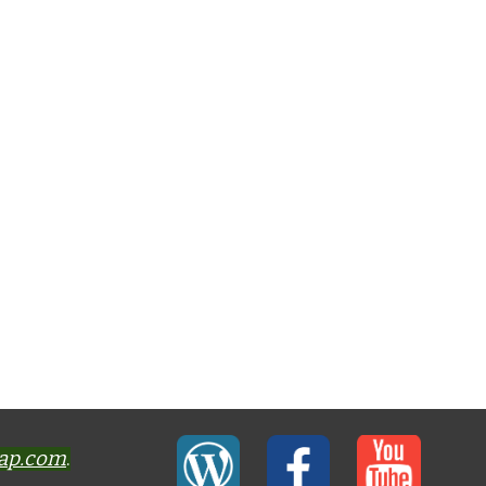
-ap.com
.