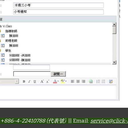
 +
886-4-22410788 (代表號)
|| Email:
service@click