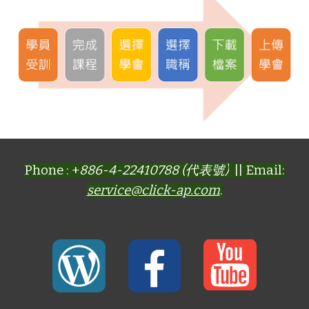
Phone : +
886-4-22410788 (代表號)
|| Email:
service@click-ap.com
.