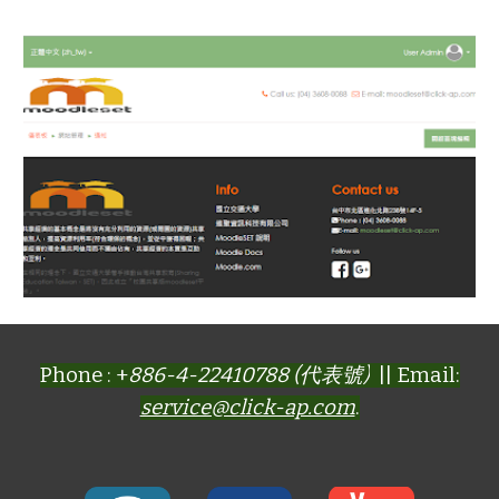
Phone : +
886-4-22410788 (代表號)
|| Email:
service@click-ap.com
.