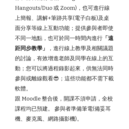
Hangouts
/
Duo
或
Zoom
)，也可進行線
上簡報、講解+筆跡共享(電子白板)及桌
面分享等線上互動功能；提供參與者即使
不同一地點，也可於同一時間內進行
「遠
距同步教學」
，進行線上教學及相關議題
的討論，有效增進老師及同學在線上的互
動；您可以將過程錄影起來，供無法同時
參與或離線觀看😎；這些功能都不需下載
軟體。
跟 Moodle 整合後，開課不須申請，全校
課程均已預建。 參與者準備筆電(備妥耳
機、麥克風、網路攝影機)。