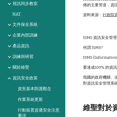
視訊同步教室
佈的主要管道，資
NAT
資料來源：
行政院
文件保全系統
企業內部訓練
ISMS 資訊安全管
產品資訊
何謂 ISMS?
訓練與研習
ISMS (Inform
關於維聖
要達成100% 的
我國的政府機關、企
資訊安全政策
對資訊安全管理系
資安基本防護觀念
作業系統更新
維聖對於
行動裝置資通安全注意
事項