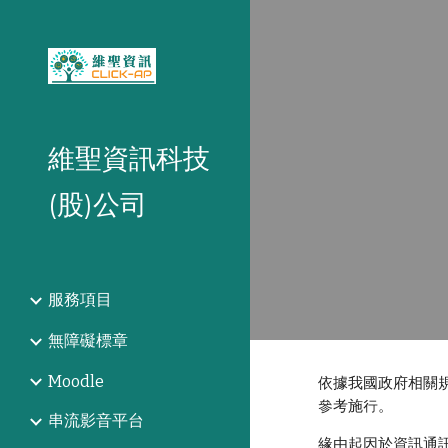
Sk
維聖資訊科技
(股)公司
服務項目
無障礙標章
Moodle
依據我國政府相關
參考施行。
串流影音平台
緣由起因於資訊通訊