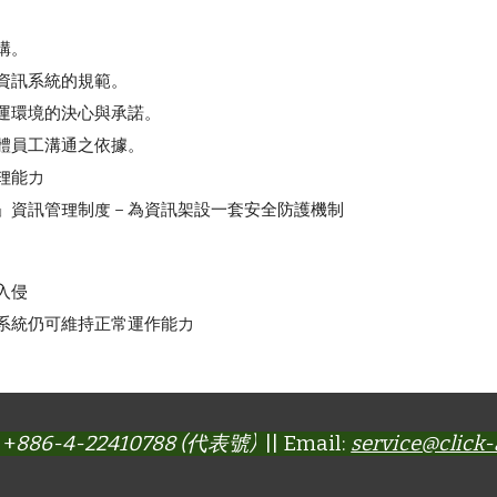
構。
資訊系統的規範。
運環境的決心與承諾。
體員工溝通之依據。
理能力
」資訊管理制度 – 為資訊架設一套安全防護機制
入侵
系統仍可維持正常運作能力
 +
886-4-22410788 (代表號)
|| Email:
service@click