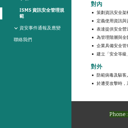
對內
ISMS 資訊安全管理規
策劃資訊安全架
範
定義使用資訊與
資安事件通報及應變
表達提供安全營
為管理階層與全
聯絡我們
企業具備安全管
建立「安全等級
對外
防範病毒及駭客
於遭受攻擊時，
Phone :