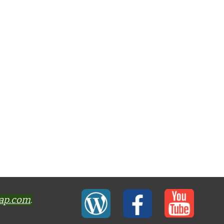
-ap.com
.