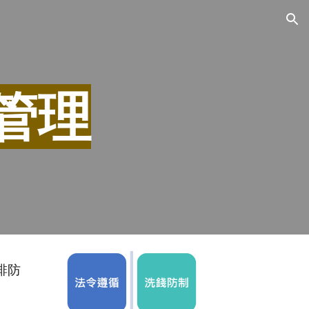
ion
管理
排防