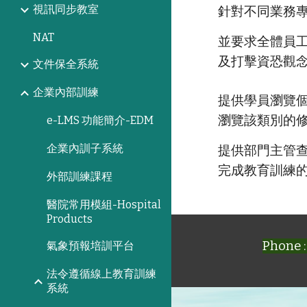
視訊同步教室
針對不同業務
NAT
並要求全體員
及打擊資恐觀
文件保全系統
企業內部訓練
提供學員瀏覽
瀏覽該類別的
e-LMS 功能簡介-EDM
企業內訓子系統
提供部門主管
完成教育訓練
外部訓練課程
醫院常用模組-Hospital
Products
Phone :
氣象預報培訓平台
法令遵循線上教育訓練
系統