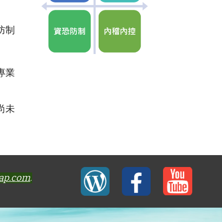
防制
專業
尚未
-ap.com
.