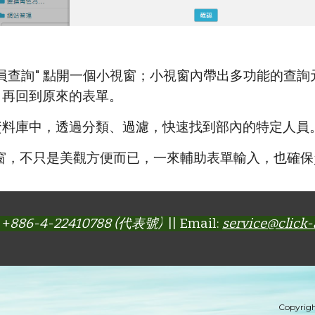
員查詢" 點開一個小視窗；小視窗內帶出多功能的查
，再回到原來的表單。
資料庫中，透過分類、過濾，快速找到部內的特定人員
視窗，不只是美觀方便而已，一來輔助表單輸入，也確
 +
886-4-22410788 (代表號)
|| Email:
service@click
Copyrigh