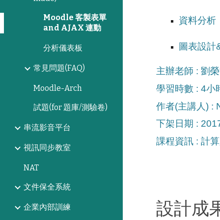
Moodle 客製表單
資料分析
and AJAX 連動
圖表設計
分析儀表板
常見問題(FAQ)
主辦老師 : 劉榮
學習時數 : 4小
Moodle-Arch
作者(主講人) : N
試題(for 題庫/測驗卷)
下架日期 : 2017
串流影音平台
課程資訊 : 計
視訊同步教室
NAT
文件保全系統
設計成
企業內部訓練