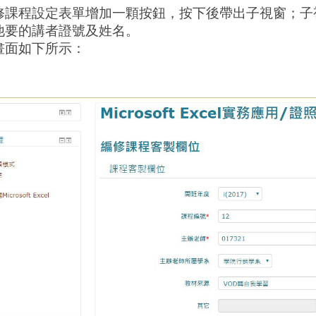
修課程設定表單增加一顆按鈕，按下後帶出子視窗；子視
他要的講者證號及姓名。
畫面如下所示
：