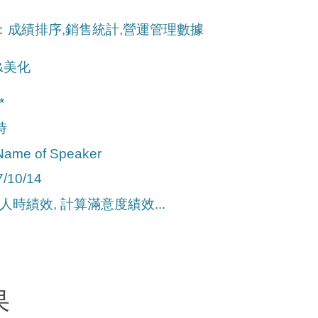
：成績排序,銷售統計,營運管理數據
&美化
*
時
ame of Speaker
/10/14
算人時績效, 計算滿意度績效...
果