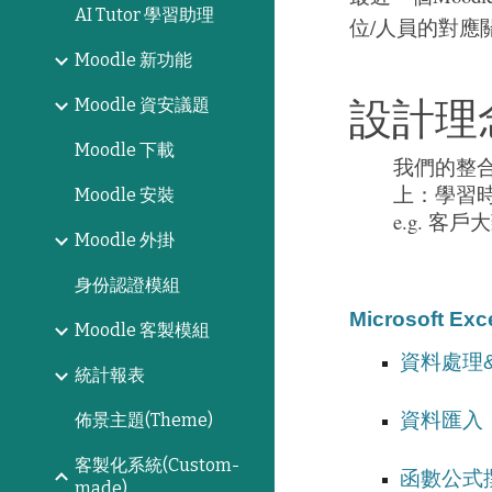
AI Tutor 學習助理
位/人員的對應
Moodle 新功能
設計理
Moodle 資安議題
Moodle 下載
我們的整合想
上：學習時
Moodle 安裝
e.g. 
Moodle 外掛
身份認證模組
Microsoft 
Moodle 客製模組
資料處理
統計報表
資料匯入
佈景主題(Theme)
客製化系統(Custom-
函數公式
made)