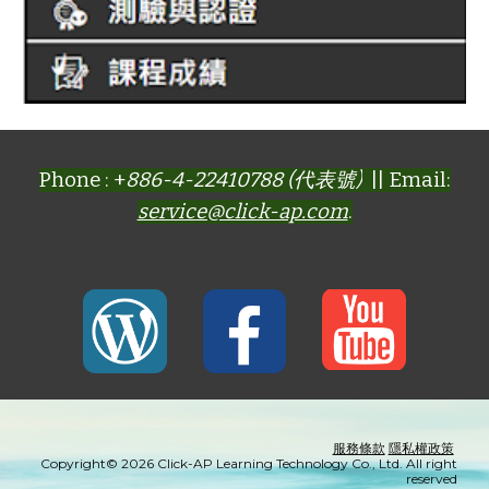
Phone : +
886-4-22410788 (代表號)
|| Email:
service@click-ap.com
.
服務條款
隱私權政策
Copyright© 2026 Click-AP Learning Technology Co., Ltd. All right
reserved