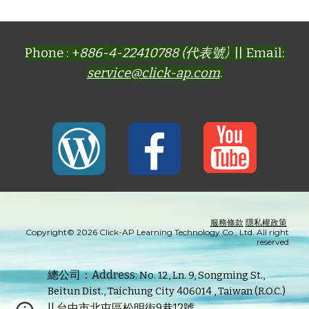
Phone : +
886-4-22410788 (代表號)
|| Email:
service@click-ap.com
.
服務條款
隱私權政策
Copyright© 2026 Click-AP Learning Technology Co., Ltd. All right
reserved
總公司：Address:
No. 12, Ln. 9, Songming St.,
Beitun Dist., Taichung City 406014 , Taiwan (R.O.C.)
|| 台中市北屯區松明街9巷12號