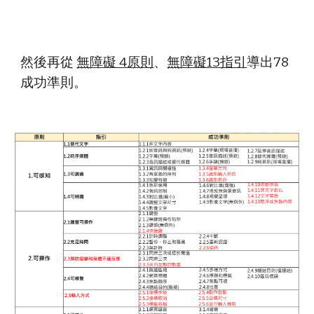
然後再從
無障礙 4原則
、
無障礙13指引
導出78
成功準則。