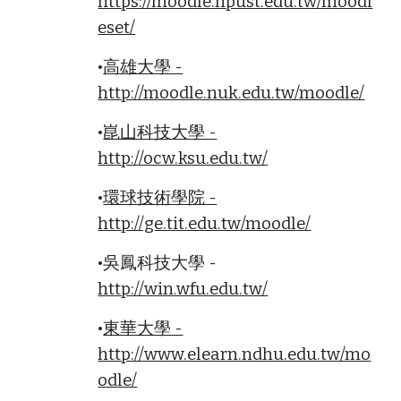
https://moodle.npust.edu.tw/moodl
eset/
•
高雄大學 -
http://moodle.nuk.edu.tw/moodle/
•
崑山科技大學 -
http://ocw.ksu.edu.tw/
•
環球技術學院 -
http://ge.tit.edu.tw/moodle/
•吳鳳科技大學 -
http://win.wfu.edu.tw/
•
東華大學 -
http://www.elearn.ndhu.edu.tw/mo
odle/