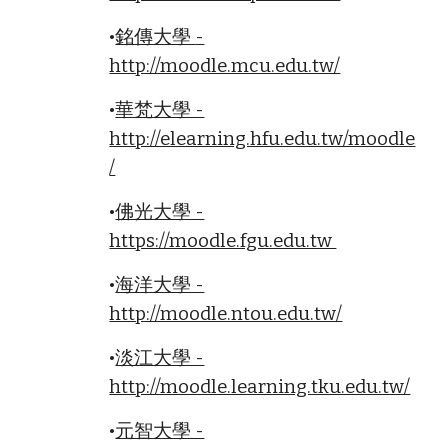
•
銘傳大學
-
http://moodle.mcu.edu.tw/
•
華梵大學 -
http://elearning.hfu.edu.tw/moodle
/
•
佛光大學 -
https://moodle.fgu.edu.tw
•
海洋大學 -
http://moodle.ntou.edu.tw/
•
淡江大學 -
http://moodle.learning.tku.edu.tw/
•
元智大學 -