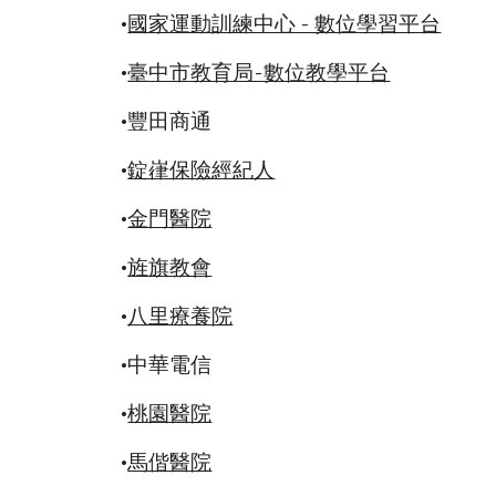
•
國家運動訓練中心 - 數位學習平台
•
臺中市教育局-數位教學平台
•豐田商通
•
錠嵂保險經紀人
•
金門醫院
•
旌旗教會
•
八里療養院
•中華電信
•
桃園醫院
•
馬偕醫院