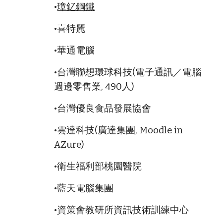
•
璋釔鋼鐵
•喜特麗
•華通電腦
•台灣聯想環球科技(電子通訊／電腦
週邊零售業, 490人)
•台灣優良食品發展協會
•雲達科技(廣達集團, Moodle in
AZure)
•衛生福利部桃園醫院
•藍天電腦集團
•資策會教研所資訊技術訓練中心