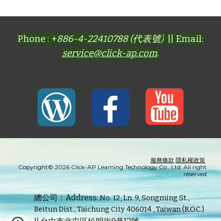
Phone : +
886-4-22410788 (代表號)
|| Email:
service@click-ap.com
.
服務條款
隱私權政策
Copyright© 2026 Click-AP Learning Technology Co., Ltd. All right
reserved
總公司：Address:
No. 12, Ln. 9, Songming St.,
Beitun Dist., Taichung City 406014 , Taiwan (R.O.C.)