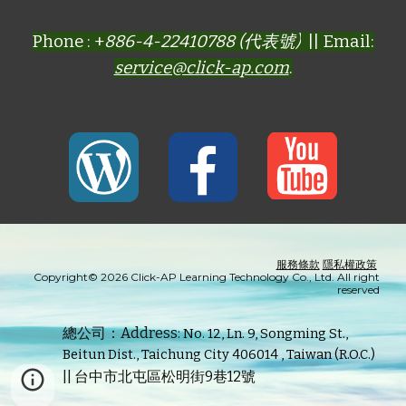
Phone : +
886-4-22410788 (代表號)
|| Email:
service@click-ap.com
.
服務條款
隱私權政策
Copyright© 2026 Click-AP Learning Technology Co., Ltd. All right
reserved
總公司：Address:
No. 12, Ln. 9, Songming St.,
Beitun Dist., Taichung City 406014 , Taiwan (R.O.C.)
|| 台中市北屯區松明街9巷12號