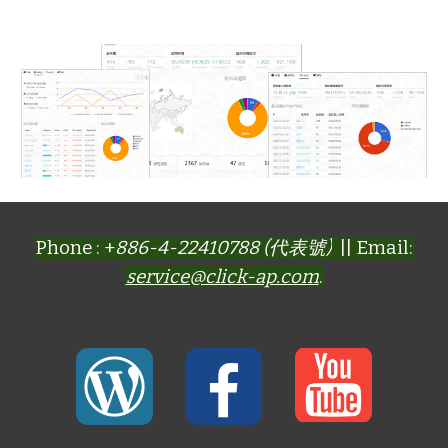
Phone : +
886-4-22410788 (代表號)
|| Email:
service@click-ap.com
.