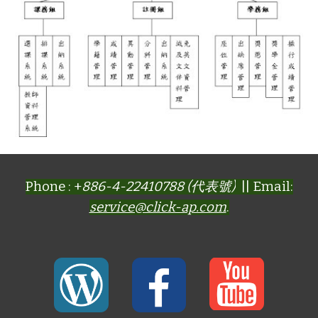
Phone : +
886-4-22410788 (代表號)
|| Email:
service@click-ap.com
.