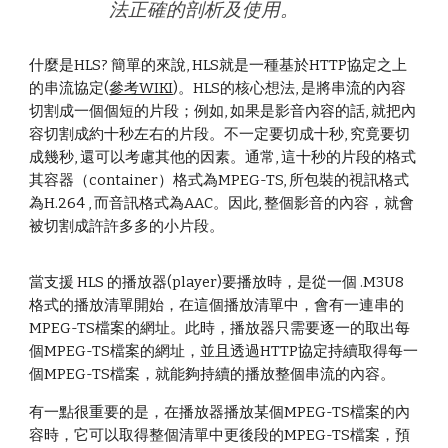
法正確的剖析及使用。
什麼是HLS? 簡單的來說, HLS就是一種基於HTTP協定之上
的串流協定(
參考WIKI
)。HLS的核心想法, 是將串流的內容
切割成一個個短的片段；例如, 如果是影音內容的話, 就把內
容切割成約十秒左右的片段。不一定要切成十秒, 究竟要切
成幾秒, 還可以考慮其他的因素。通常, 這十秒的片段的格式
其容器（container）格式為MPEG-TS, 所包裝的視訊格式
為H.264 , 而音訊格式為AAC。因此, 整個影音的內容，就會
被切割成許許多多的小片段。
當支援 HLS 的播放器(player)要播放時，是從一個 .M3U8
格式的播放清單開始，在這個播放清單中，會有一連串的
MPEG-TS檔案的網址。此時，播放器只需要逐一的取出每
個MPEG-TS檔案的網址，並且透過HTTP協定持續取得每一
個MPEG-TS檔案，就能夠持續的播放整個串流的內容。
有一點很重要的是，在播放器播放某個MPEG-TS檔案的內
容時，它可以取得整個清單中更後段的MPEG-TS檔案，預