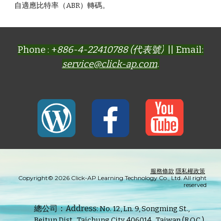
自適應比特率（ABR）轉碼。
Phone : +
886-4-22410788 (代表號)
|| Email:
service@click-ap.com
.
服務條款
隱私權政策
Copyright© 2026 Click-AP Learning Technology Co., Ltd. All right
reserved
總公司：Address:
No. 12, Ln. 9, Songming St.,
Beitun Dist., Taichung City 406014 , Taiwan (R.O.C.)