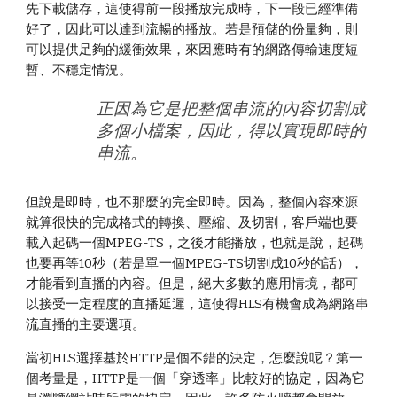
先下載儲存，這使得前一段播放完成時，下一段已經準備
好了，因此可以達到流暢的播放。若是預儲的份量夠，則
可以提供足夠的緩衝效果，來因應時有的網路傳輸速度短
暫、不穩定情況。
正因為它是把整個串流的內容切割成
多個小檔案，因此，得以實現即時的
串流。
但說是即時，也不那麼的完全即時。因為，整個內容來源
就算很快的完成格式的轉換、壓縮、及切割，客戶端也要
載入起碼一個MPEG-TS，之後才能播放，也就是說，起碼
也要再等
10
秒（若是單一個MPEG-TS切割成
10
秒的話），
才能看到直播的內容。但是，絕大多數的應用情境，都可
以接受一定程度的直播延遲，這使得HLS有機會成為網路串
流直播的主要選項。
當初HLS選擇基於HTTP是個不錯的決定，怎麼說呢？第一
個考量是，HTTP是一個「穿透率」比較好的協定，因為它