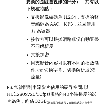
要談的是隨選視訊的部分），共有以
下幾種特點：
支援影像編碼為 H.264，支援的聲
音編碼為 AAC、MP3，並且使用
.ts 為容器
接收方可以根據網路狀況自動調整
不同解析度
支援加密
同支影音內容可以有不同的播放條
件, eg: 切換字幕、切換解析度(依
流量)
PS: 常被問到串流影片佔用的硬碟空間: 以
HD(1280x720/30fps)規格的40小時長度的影
片為例，約佔 32GB
(此數據僅供參考，實際編碼及內容會不