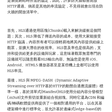
是瀏覽網站時所需的協定，因此，許多防火牆都會開放
HTTP通過。倘若是其他的串流協定，不見得就會出現在防
火牆的開放清單中。
首先，HLS通過使用區塊(Chunks)載入來解決緩衝這個問
題；其次，HLS 降低了傳送內容的成本。使用大家能接受
HTTP 協議，內容所有者可以很輕易地將其內容提供給線上
觀眾，並擴大潛在的收視率。 HLS普及率也是很高的，支
持和提供給更多的設備與玩家，這意味著觀眾無需專門的
設備就可以隨意觀看HLS輸出內容。無論您是使用 iOS、
Android、HTML5 播放器甚至是某些機上盒都可以使用
HLS串流。
最後，HLS 與 MPEG-DASH（Dynamic Adaptive
Streaming over HTTP基於HTTP的動態自適應流媒體）標
準一樣，基於清單式(Manifest)HLS使用分組內容分發模型
(.m3u8)文件剪切並重新組合視頻塊。同時它還為CDN 和編
碼/轉碼軟體提供商提供了一個相對通用的平台，以在其基
礎架構中進行標準化，並允許基於邊緣式(edge-based)的