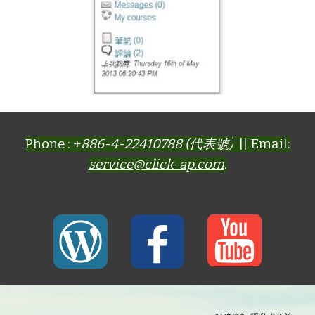
Phone : +
886-4-22410788 (代表號)
|| Email:
service@click-ap.com
.