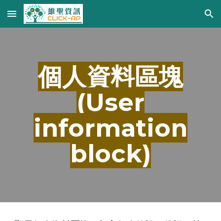
Skip to main content
Skip to navigation
個人資料區塊
(User
information
block)