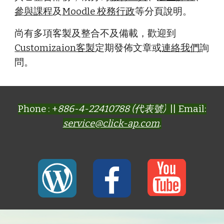
參與課程
及
Moodle 校務行政
等分頁說明。
尚有多項客製及整合不及備載，歡迎到
Customizaion客製
定期發佈文章或
連絡我們
詢
問。
Phone : +
886-4-22410788 (代表號)
|| Email:
service@click-ap.com
.