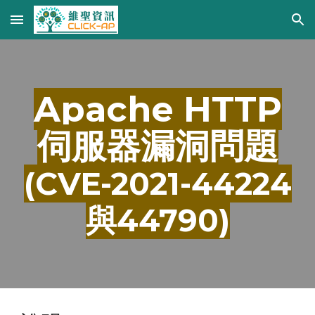
Skip to main content
Skip to navigation
Apache HTTP
伺服器漏洞問題
(CVE-2021-44224
與44790)