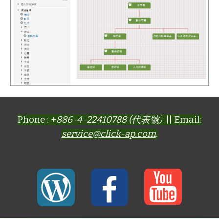
Phone : +
886-4-22410788 (代表號)
|| Email:
service@click-ap.com
.