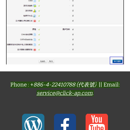
Phone : +
886-4-22410788 (代表號)
|| Email:
service@click-ap.com
.