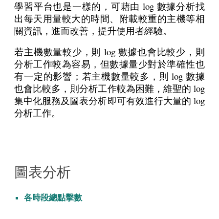
學習平台也是一樣的，可藉由 log 數據分析找
出每天用量較大的時間、附載較重的主機等相
關資訊，進而改善，提升使用者經驗。
若主機數量較少，則 log 數據也會比較少，則
分析工作較為容易，但數據量少對於準確性也
有一定的影響；若主機數量較多，則 log 數據
也會比較多，則分析工作較為困難，維聖的 log
集中化服務及圖表分析即可有效進行大量的 log
分析工作。
圖表分析
各時段總點擊數