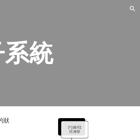
ion
子系統
的狀