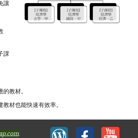
免讓
教
子課
應的教材。
建教材也能快速有效率。
-ap.com
.