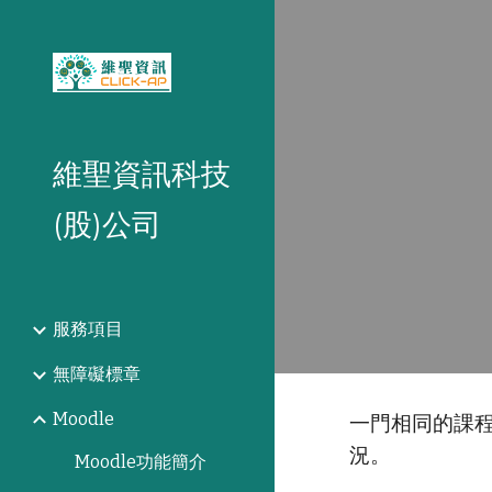
Sk
維聖資訊科技
(股)公司
服務項目
無障礙標章
Moodle
一門相同的課
況。
Moodle功能簡介