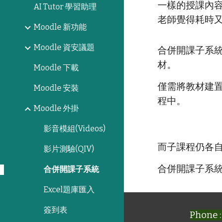
一樣的授課內
AI Tutor 學習助理
老師覺得耗時
Moodle 新功能
Moodle 資安議題
合併開課子系
材。
Moodle 下載
僅需將教材建
Moodle 安裝
程中。
Moodle 外掛
影音模組(Videos)
而子課程仍各
影片測驗(QIV)
合併開課子系
合併開課子系統
Excel題庫匯入
簽到表
Phone :