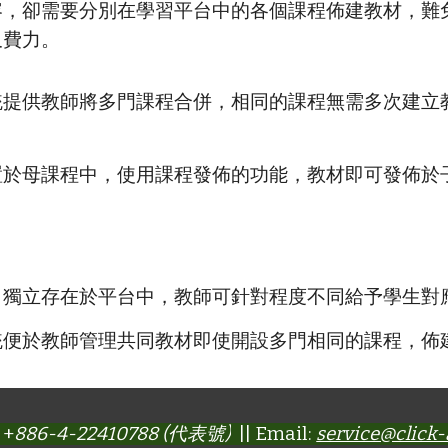
容，卻需要分別在學習平台中的各個課程佈建教材，難
又費力。
統提供教師將多門課程合併，相同的課程無需多次建立
置於母課程中，使用課程發佈的功能，教材即可發佈於
自獨立存在於平台中，教師可針對程度不同給予學生對
統便於教師管理共同教材即使開設多門相同的課程，佈
 +
886-4-22410788 (代表號)
|| Email:
service@click