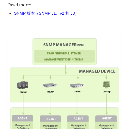
Read more:
SNMP 版本（SNMP v1、v2 和 v3）