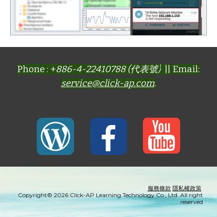
Phone : +
886-4-22410788 (代表號)
|| Email:
service@click-ap.com
.
服務條款
隱私權政策
Copyright© 2026 Click-AP Learning Technology Co., Ltd. All right
reserved