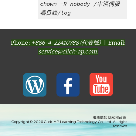
chown -R nobody /串流伺服
器目錄/log
Phone : +
886-4-22410788 (代表號)
|| Email:
service@click-ap.com
.
服務條款
隱私權政策
Copyright© 2026 Click-AP Learning Technology Co., Ltd. All right
reserved