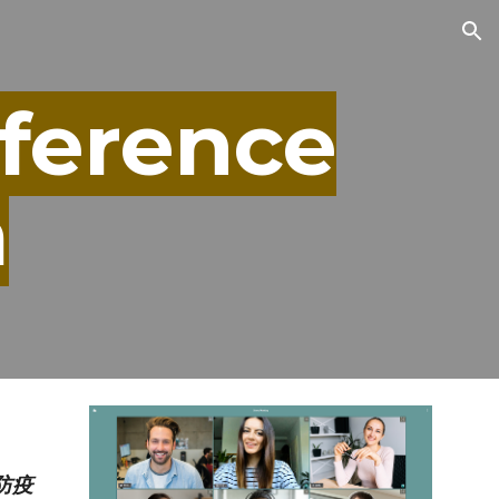
ion
erence
m
防疫