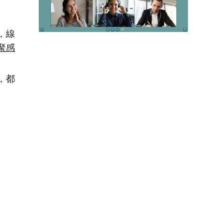
，線
聚感
，都