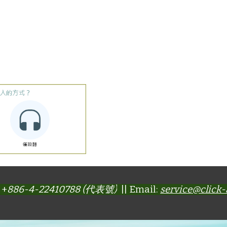
 +
886-4-22410788 (代表號)
|| Email:
service@click