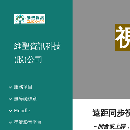
Sk
維聖資訊科技
(股)公司
服務項目
無障礙標章
Moodle
遠距同步
串流影音平台
～開會或上課