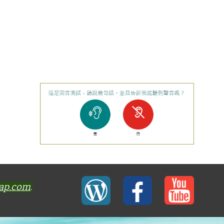
-ap.com
.