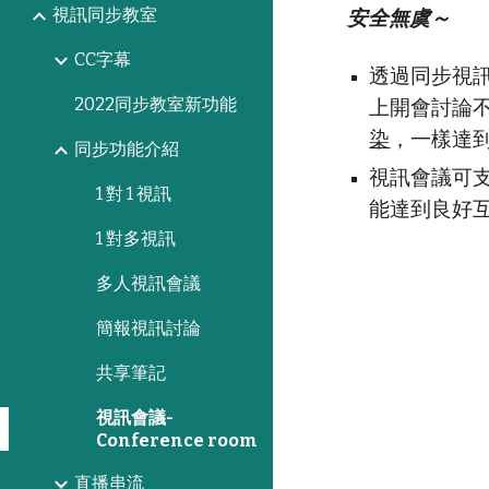
視訊同步教室
安全無虞～
CC字幕
透過同步視
2022同步教室新功能
上開會討論
染
，一樣達
同步功能介紹
視訊會議可
1 對 1 視訊
能達到良好
1 對多視訊
多人視訊會議
簡報視訊討論
共享筆記
視訊會議-
Conference room
直播串流