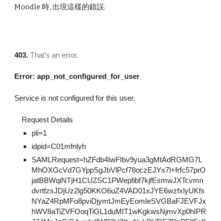
Moodle 時, 出現這樣的錯誤:
403.
That’s an error.
Error: app_not_configured_for_user
Service is not configured for this user.
Request Details
pli=1
idpid=C01mfnlyh
SAMLRequest=hZFdb4IwFIbv9yua3gMtAdRGMG7L
MhOXGcVd7GYppSgJbVlPcf78oczEJYs7l+frfc57prO
jatBBWqiNTjH1CUZSC1PWepfibf7kjfEsmwJXTcvmn
dvrtfzsJDjUz2lg50KKO6uZ4VAD01xJYE6wzfxlyUKfs
NYaZ4RpMFo8pviDjymtJmEyEomIeSVGBaFJEVFJx
hWV8aTiZVFOoqTiGL1duMIT1wKgkwsNjmvXp0hIPR