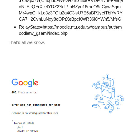
J7JMpJzGjC4ugdo9WP2H2thxNukRVDE7DnPF95q9
dNjtEcQFrXiz4YDZ2SdiPtoRZyu16meO9cCywISqm
Mr4wpG+kLo3z3FQiu2g4C3lsU7E6uBP1yefTbfYvRY
CA7H2CvnLuNxy8oOPtXeBpcKWR36I8YWn5/MfsG
RelayState=
https://moodle
.
ntu.edu.tw
/campus/auth/
m
oodletw_
gsaml/index.php
That’s all we know.