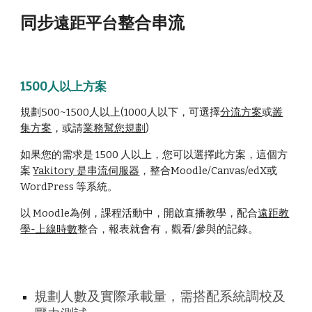
同步
整合串流
遠距平台
1500人以上方案
規劃500~1500人以上(1000人以下，可選擇
分流方案
或
叢
集方案
，或請
業務幫您規劃
)
如果您的需求是 1500 人以上，您可以選擇此方案，這個方
案
Yakitory 是串流伺服器
，整合Moodle/Canvas/edX或
WordPress 等系統。
以 Moodle為例，課程活動中，開啟直播教學，配合
遠距教
學-上線時數
整合，報表就會有，觀看/參與的記錄。
規劃人數
及實際承載量，需搭配系統調校及