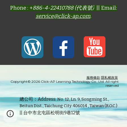
Phone : +
886-4-22410788 (代表號)
|| Email:
service@click-ap.com
.
服務條款
隱私權政策
Copyright© 2026 Click-AP Learning Technology Co., Ltd. All right
reserved
總公司：Address:
No. 12, Ln. 9, Songming St.,
Beitun Dist., Taichung City 406014 , Taiwan (R.O.C.)
|| 台中市北屯區松明街9巷12號