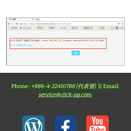
Phone : +
886-4-22410788 (代表號)
|| Email:
service@click-ap.com
.