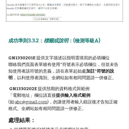
成功準則3.3.2
：
標籤或說明
：(檢測
等級A
)
GN1330201E
提供文字描述以指明需填寫的必填欄位
聯絡我們
頁面
表單雖有使用*符號表示必填欄位，但並未告
知使用者該符號的意義，請在表單起始處
加註*符號的說
明
，以利使用者識別。全網站如有相同問題請一併修正。
GN1330202E
提供預期的資料格式與範例
「電郵地址」欄位請直接
提供輸入格式範例
(如:
abc@gmail.com
)，勿讓使用者輸入錯誤後才告知正確
格式。全網站如有相同問題請一併修正。
處理
結果
：