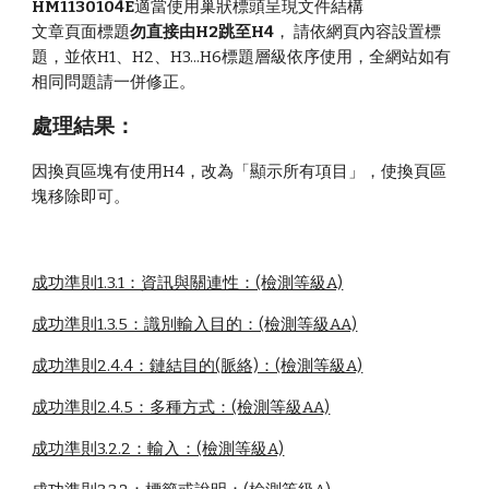
HM1130104E
適當使用巢狀標頭呈現文件結構
文章
頁面標題
勿直接由H2跳至H4
， 請依網頁內容設置標
題，並依H1、H2、H3...H6標題層級依序使用，
全網站
如有
相同問題請一併修正。
處理結果：
因換頁區塊有使用H4，改為「顯示所有項目」，使換頁區
塊移除即可。
成功準則1.3.1：資訊與關連性：(檢測等級A)
成功準則1.3.5：識別輸入目的：(檢測等級AA)
成功準則2.4.4：鏈結目的(脈絡)：(檢測等級A)
成功準則2.4.5：多種方式：(檢測等級AA)
成功準則3.2.2：輸入：(檢測等級A)