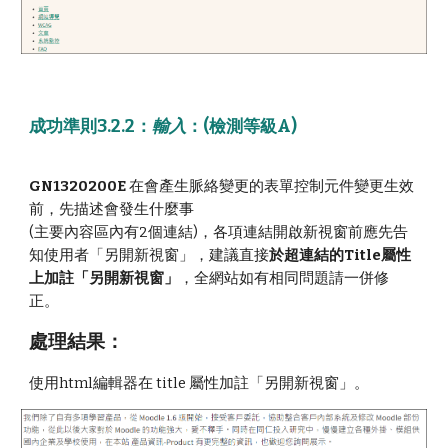
成功準則3.2.2
：
輸入
：(檢測
等級A
)
GN1320200E
在會產生脈絡變更的表單控制元件變更生效
前，先描述會發生什麼事
(主要內容區內有2個連結)，各項連結開啟新視窗前應先告
知使用者「另開新視窗」，建議直接
於超連結的Title屬性
上加註「另開新視窗」
，全網站如有相同問題請一併修
正。
處理結果：
使用html編輯器在 title 屬性加註「另開新視窗」。