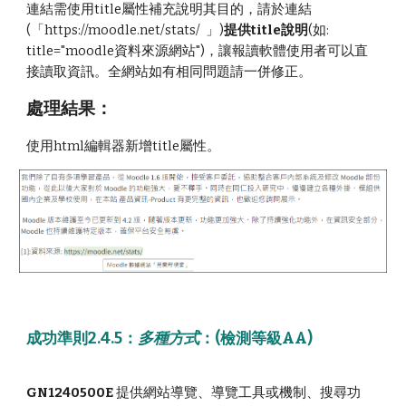
連結需使用title屬性補充說明其目的，請於連結
(「https://moodle.net/stats/ 」)
提供title說明
(如:
title="moodle資料來源網站")，讓報讀軟體使用者可以直
接讀取資訊。全網站如有相同問題請一併修正。
處理結果：
使用html編輯器新增title屬性
。
成功準則2.4.5
：
多種方式
：(檢測
等級AA
)
GN1240500E
提供網站導覽、導覽工具或機制、搜尋功