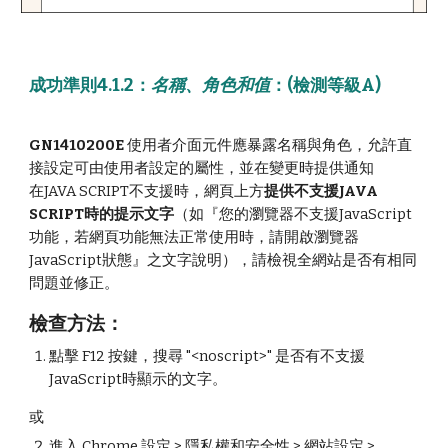
成功準則4.1.2
：
名稱、角色和值
：(檢測
等級A
)
GN1410200E
使用者介面元件應暴露名稱與角色，允許直
接設定可由使用者設定的屬性，並在變更時提供通知
在JAVA SCRIPT不支援時，網頁上方
提供不支援JAVA
SCRIPT時的提示文字
（如『您的瀏覽器不支援JavaScript
功能，若網頁功能無法正常使用時，請開啟瀏覽器
JavaScript狀態』之文字說明），請檢視全網站是否有相同
問題並修正。
檢查
方
法
：
點擊 F12 按鍵，搜尋 "<noscript>" 是否有不支援
JavaScript時顯示的文字。
或
進入 Chrome 設定 > 隱私權和安全性 > 網站設定 >