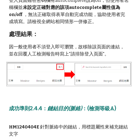
登入頁面雖在密碼欄有autocomplete設為off，但使用者名
稱欄並
未設定正確對應的該項autocomplete屬性值為
on/off
，無法正確取得表單自動完成功能，協助使用者完
成填寫。
請檢視全網站相同情形一併修正
。
處理
結果
：
因一般使用者不須登入即可瀏覽，故移除該頁面的連結，
並在回覆人工檢測報告時寫上"請排除登入頁面"
。
成功準則2.4.4
：
鏈結目的(脈絡)
：
(檢測
等級A
)
HM1240404E
針對脈絡中的鏈結，用標題屬性來補充鏈結
文字