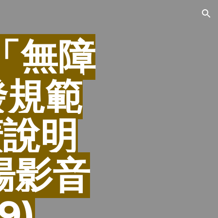
ion
「無障
發規範
廣說明
場影音
9)