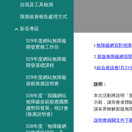
自我及工具檢測
限期改善報告處理方式
影音專區
109年度網站無障礙
1.
無障礙網頁對視障者
開發實務工作坊
2.
新版無障礙網頁開發
109年度網站無障礙
開發基礎課程
3.
綜合座談會(共37
109年度網站無障礙
規範推廣說明會
說明：
108年度「我國網站
本次活動將說明「
無障礙規範順應國際
示範，讓與會者體
趨勢與發展」研討會
讓各界瞭解新版無
(推廣說明會)
說明會相關文件下
108年度「無障礙網